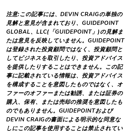
注意:この記事には、DEVIN CRAIGの単独の
見解と意見が含まれており、GUIDEPOINT
GLOBAL、LLC(「GUIDEPOINT」)の見解ま
たは意見を反映していません。GUIDEPOINT
は登録された投資顧問ではなく、投資顧問と
してビジネスを取引したり、投資アドバイス
を提供したりすることはできません。この記
事に記載されている情報は、投資アドバイス
を構成することを意図したものではなく、オ
ファーのオファーまたは勧誘、または証券の
購入、保有、または売却の推奨を意図したも
のでもありません。GUIDEPOINTおよび
DEVIN CRAIGの書面による明示的な同意な
しにこの記事を使用することは禁止されてい