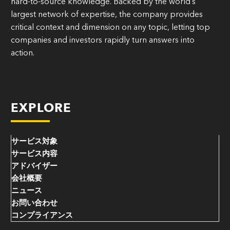
hard-to-source knowledge. Backed by the world’s
largest network of expertise, the company provides
critical context and dimension on any topic, letting top
companies and investors rapidly turn answers into
action.
EXPLORE
サービス対象
サービス内容
アドバイザー
会社概要
ニュース
お問い合わせ
コンプライアンス